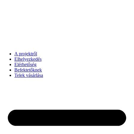
Ugrás
a
tartalomhoz
A projektről
Elhelyezkedés
Elérhetőség
Befektetőknek
Telek vásárlása