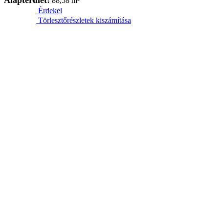
88,58
m²
Érdekel
Törlesztőrészletek kiszámítása