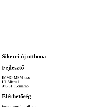
Sikerei új otthona
Fejlesztő
IMMO-MEM s.r.o
Ul. Mieru 1
945 01 Komárno
Elérhetőség
immomem@gmail.com