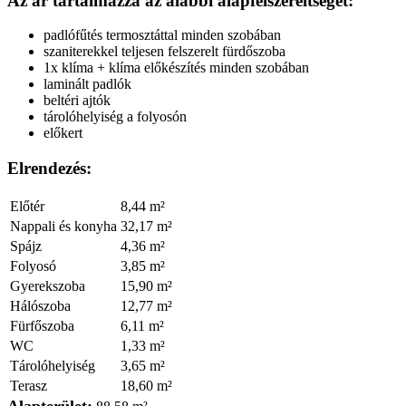
Az ár tartalmazza az alábbi alapfelszereltséget:
padlófűtés termosztáttal minden szobában
szaniterekkel teljesen felszerelt fürdőszoba
1x klíma + klíma előkészítés minden szobában
laminált padlók
beltéri ajtók
tárolóhelyiség a folyosón
előkert
Elrendezés:
Előtér
8,44
Nappali és konyha
32,17
Spájz
4,36
Folyosó
3,85
Gyerekszoba
15,90
Hálószoba
12,77
Fürfőszoba
6,11
WC
1,33
Tárolóhelyiség
3,65
Terasz
18,60
Alapterület: