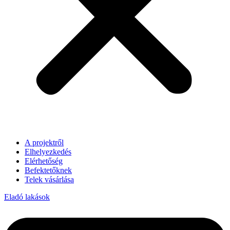
A projektről
Elhelyezkedés
Elérhetőség
Befektetőknek
Telek vásárlása
Eladó lakások