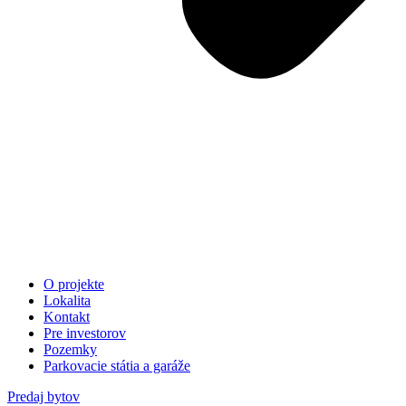
O projekte
Lokalita
Kontakt
Pre investorov
Pozemky
Parkovacie státia a garáže
Predaj bytov